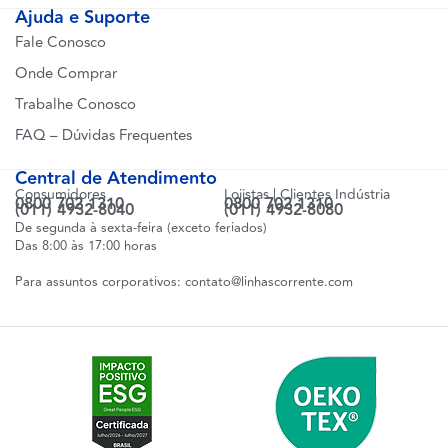
Ajuda e Suporte
Fale Conosco
Onde Comprar
Trabalhe Conosco
FAQ – Dúvidas Frequentes
Central de Atendimento
Consumidores
Lojistas | Clientes Indústria
0800 702 1310
0800 702 1310
(011) 4932-8040
(011) 4932-8080
De segunda à sexta-feira (exceto feriados)
Das 8:00 às 17:00 horas
Para assuntos corporativos:
contato@linhascorrente.com