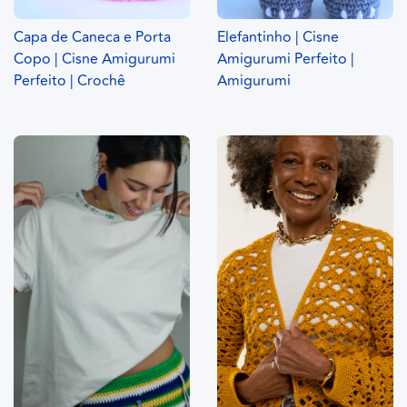
Capa de Caneca e Porta
Elefantinho | Cisne
Copo | Cisne Amigurumi
Amigurumi Perfeito |
Perfeito | Crochê
Amigurumi