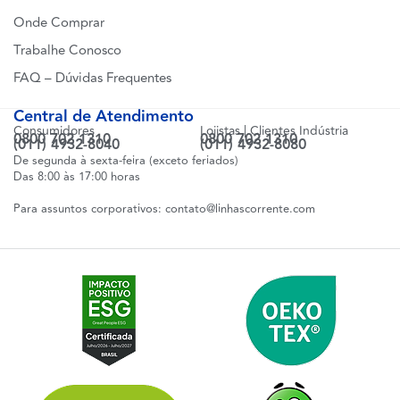
Onde Comprar
Trabalhe Conosco
FAQ – Dúvidas Frequentes
Central de Atendimento
Consumidores
Lojistas | Clientes Indústria
0800 702 1310
0800 702 1310
(011) 4932-8040
(011) 4932-8080
De segunda à sexta-feira (exceto feriados)
Das 8:00 às 17:00 horas
Para assuntos corporativos:
contato@linhascorrente.com