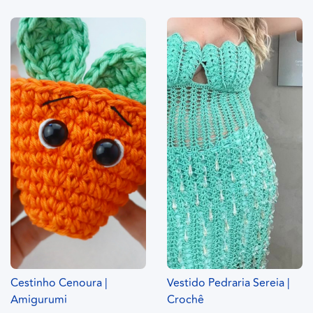
Cestinho Cenoura |
Vestido Pedraria Sereia |
Amigurumi
Crochê