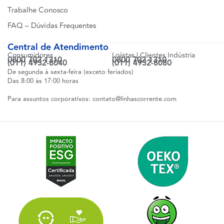
Trabalhe Conosco
FAQ – Dúvidas Frequentes
Central de Atendimento
Consumidores
Lojistas | Clientes Indústria
0800 702 1310
0800 702 1310
(011) 4932-8040
(011) 4932-8080
De segunda à sexta-feira (exceto feriados)
Das 8:00 às 17:00 horas
Para assuntos corporativos:
contato@linhascorrente.com