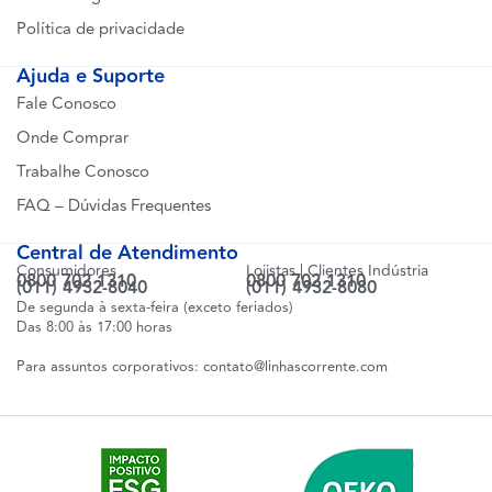
Política de privacidade
Ajuda e Suporte
Fale Conosco
Onde Comprar
Trabalhe Conosco
FAQ – Dúvidas Frequentes
Central de Atendimento
Consumidores
Lojistas | Clientes Indústria
0800 702 1310
0800 702 1310
(011) 4932-8040
(011) 4932-8080
De segunda à sexta-feira (exceto feriados)
Das 8:00 às 17:00 horas
Para assuntos corporativos:
contato@linhascorrente.com