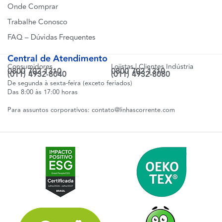
Onde Comprar
Trabalhe Conosco
FAQ – Dúvidas Frequentes
Central de Atendimento
Consumidores
Lojistas | Clientes Indústria
0800 702 1310
0800 702 1310
(011) 4932-8040
(011) 4932-8080
De segunda à sexta-feira (exceto feriados)
Das 8:00 às 17:00 horas
Para assuntos corporativos:
contato@linhascorrente.com