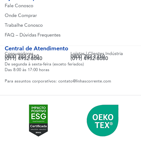
Fale Conosco
Onde Comprar
Trabalhe Conosco
FAQ – Dúvidas Frequentes
Central de Atendimento
Consumidores
Lojistas | Clientes Indústria
0800 702 1310
0800 702 1310
(011) 4932-8040
(011) 4932-8080
De segunda à sexta-feira (exceto feriados)
Das 8:00 às 17:00 horas
Para assuntos corporativos:
contato@linhascorrente.com