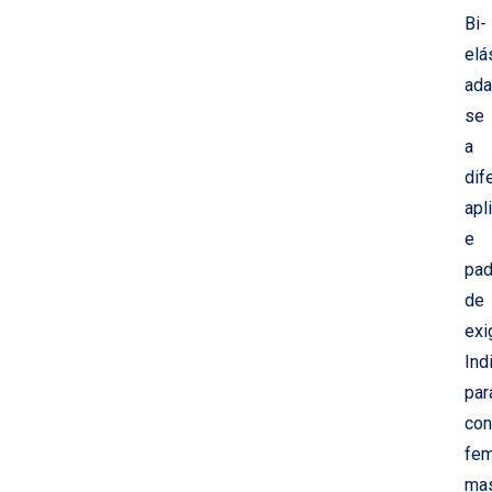
Bi-
elá
ada
se
a
dif
apl
e
pad
de
exi
Ind
par
con
fem
mas