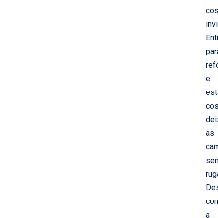
cos
invi
Ent
par
ref
e
est
cos
dei
as
ca
se
rug
De
co
a