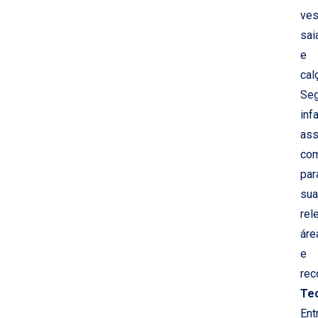
ves
sai
e
cal
Se
infa
as
co
par
sua
rel
áre
e
rec
Te
Ent