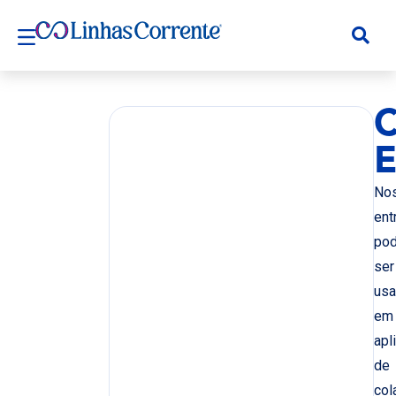
C
E
No
ent
po
ser
us
em
apl
de
col