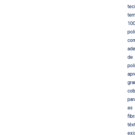
tec
ter
10
pol
co
ade
de
pol
apr
gra
cob
par
as
fib
têx
exi