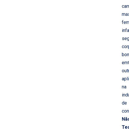
ca
mas
fem
infa
se
cor
bo
emt
out
apl
na
ind
de
con
Nã
Te