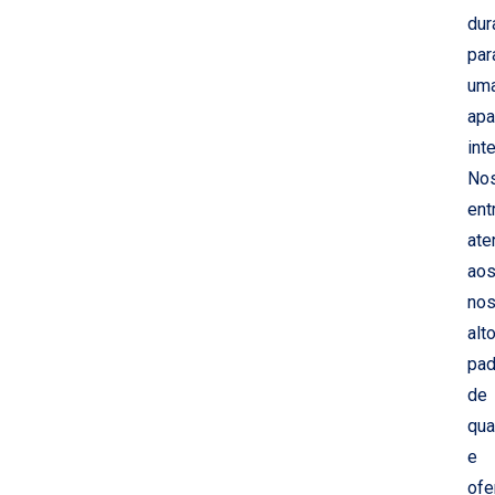
dur
par
um
apa
int
No
ent
at
ao
no
alt
pad
de
qua
e
of