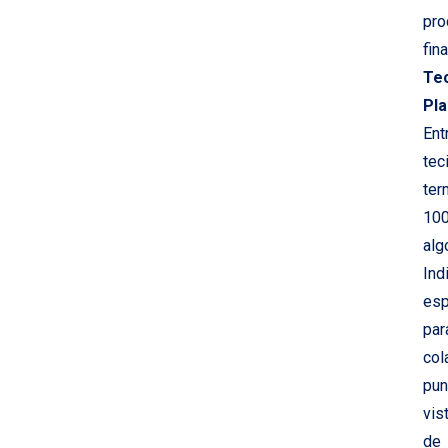
pro
fina
Te
Pl
Ent
tec
ter
10
alg
Ind
esp
par
col
pun
vis
de