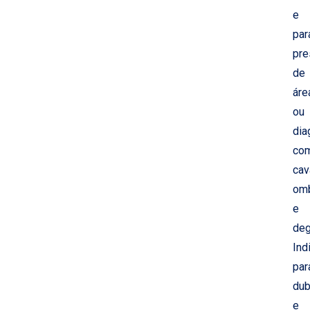
e
par
pre
de
áre
ou
dia
co
cav
om
e
deg
Ind
par
dub
e