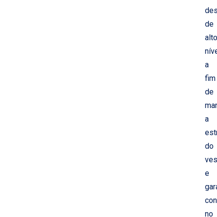
de
de
alt
níve
a
fim
de
man
a
est
do
ves
e
gar
con
no