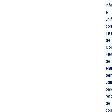
infa
e
uni
cor
Fit
de
Co
Fit
de
ent
ter
uti
par
ref
de
cos