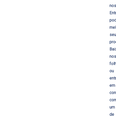
no
Ent
po
mel
se
pro
Bai
no
fol
ou
ent
em
con
co
um
de