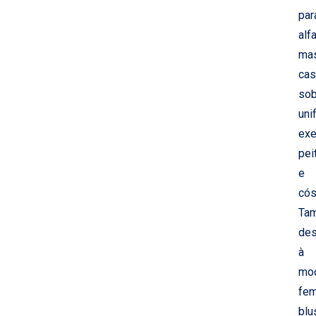
par
alfa
mas
cas
sob
uni
exe
pei
e
cós
Ta
des
à
mo
fem
blu