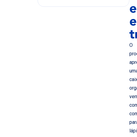
e
e
t
O
pro
apr
um
cai
org
ver
co
com
par
láp