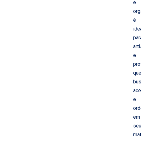
e
org
é
ide
par
art
e
pro
qu
bu
ace
e
or
em
se
mat