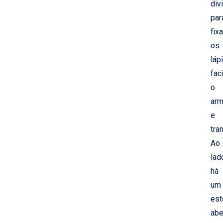
div
par
fixa
os
lápi
fac
o
ar
e
tra
Ao
lad
há
um
est
abe