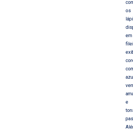
co
os
láp
dis
em
file
exi
cor
co
azu
ver
ama
e
ton
pas
Al