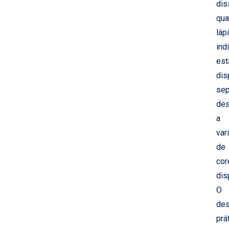
dis
qua
láp
ind
est
dis
sep
des
a
var
de
cor
dis
O
des
prá