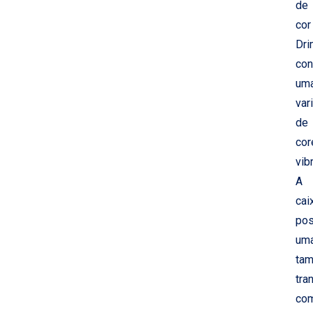
de
cor
Dri
con
um
var
de
cor
vib
A
cai
pos
um
ta
tra
co