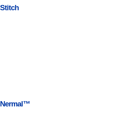
Stitch
Nermal™