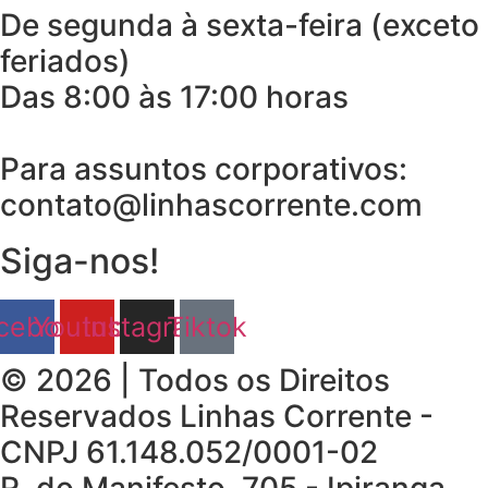
De segunda à sexta-feira (exceto
feriados)
Das 8:00 às 17:00 horas
Para assuntos corporativos:
contato@linhascorrente.com
Siga-nos!
cebook
Youtube
Instagram
Tiktok
© 2026 | Todos os Direitos
Reservados Linhas Corrente -
CNPJ 61.148.052/0001-02