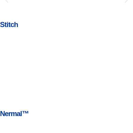
Stitch
Nermal™