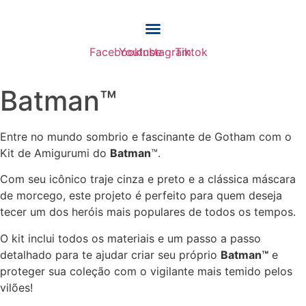
Ir
para
o
Facebook
Youtube
Instagram
Tiktok
conteúdo
Batman™
Entre no mundo sombrio e fascinante de Gotham com o
Kit de Amigurumi do
Batman
™.
Com seu icônico traje cinza e preto e a clássica máscara
de morcego, este projeto é perfeito para quem deseja
tecer um dos heróis mais populares de todos os tempos.
O kit inclui todos os materiais e um passo a passo
detalhado para te ajudar criar seu próprio
Batman™
e
proteger sua coleção com o vigilante mais temido pelos
vilões!