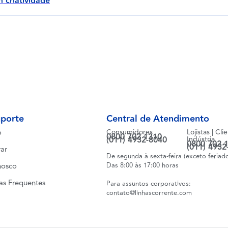
 criatividade
uporte
Central de Atendimento
o
Consumidores
Lojistas | Cli
0800 702 1310
(011) 4932-8040
Indústria
0800 702 
(011) 4932
ar
De segunda à sexta-feira (exceto feriad
nosco
Das 8:00 às 17:00 horas
as Frequentes
Para assuntos corporativos:
contato@linhascorrente.com