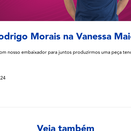
rigo Morais na Vanessa Mai
 com nosso embaixador para juntos produzirmos uma peça tend
024
Veja também