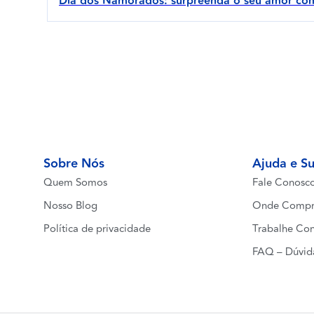
Dia dos Namorados: surpreenda o seu amor com
Sobre Nós
Ajuda e S
Quem Somos
Fale Conosc
Nosso Blog
Onde Compr
Política de privacidade
Trabalhe Co
FAQ – Dúvid