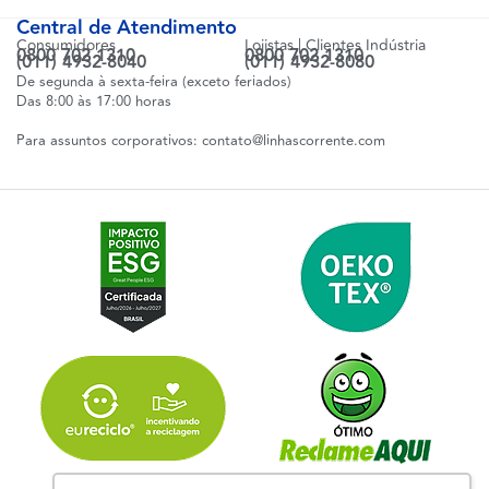
Central de Atendimento
Consumidores
Lojistas | Clientes Indústria
0800 702 1310
0800 702 1310
(011) 4932-8040
(011) 4932-8080
De segunda à sexta-feira (exceto feriados)
Das 8:00 às 17:00 horas
Para assuntos corporativos:
contato@linhascorrente.com