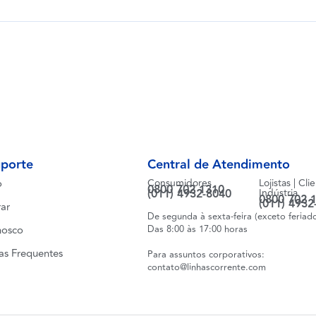
uporte
Central de Atendimento
o
Consumidores
Lojistas | Cli
0800 702 1310
(011) 4932-8040
Indústria
0800 702 
(011) 4932
ar
De segunda à sexta-feira (exceto feriad
nosco
Das 8:00 às 17:00 horas
as Frequentes
Para assuntos corporativos:
contato@linhascorrente.com