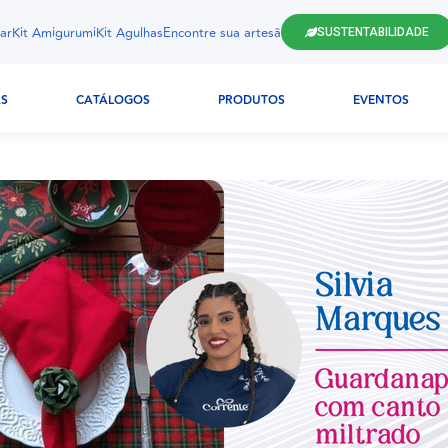
ar
Kit Amigurumi
Kit Agulhas
Encontre sua artesã
SUSTENTABILIDADE
AS
CATÁLOGOS
PRODUTOS
EVENTOS