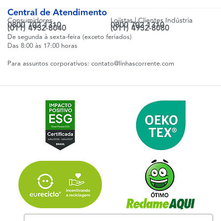
Central de Atendimento
Consumidores
Lojistas | Clientes Indústria
0800 702 1310
0800 702 1310
(011) 4932-8040
(011) 4932-8080
De segunda à sexta-feira (exceto feriados)
Das 8:00 às 17:00 horas
Para assuntos corporativos:
contato@linhascorrente.com