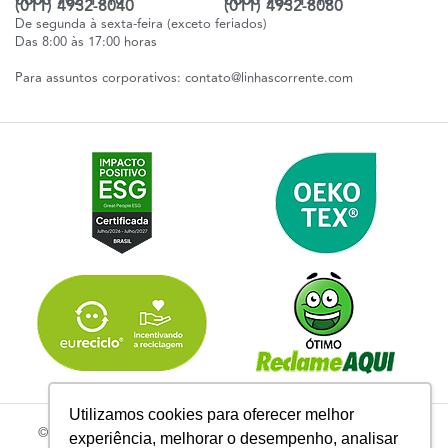
0800 702 1310
0800 702 1310
(011) 4932-8040
(011) 4932-8080
De segunda à sexta-feira (exceto feriados)
Das 8:00 às 17:00 horas
Para assuntos corporativos:
contato@linhascorrente.com
Utilizamos cookies para oferecer melhor
© 2026 | Todos os Direitos Reservados Linhas Corrente - CNPJ
experiência, melhorar o desempenho, analisar