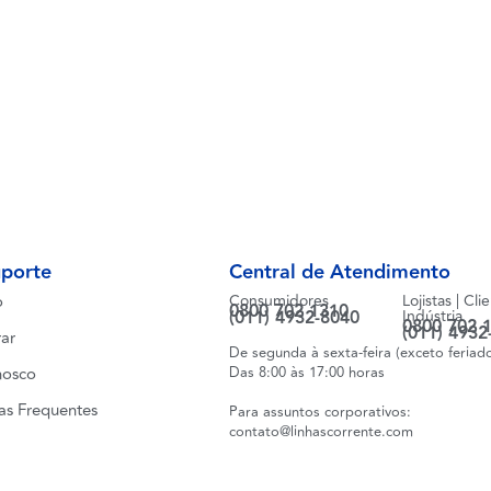
uporte
Central de Atendimento
o
Consumidores
Lojistas | Cli
0800 702 1310
(011) 4932-8040
Indústria
0800 702 
(011) 4932
ar
De segunda à sexta-feira (exceto feriad
nosco
Das 8:00 às 17:00 horas
as Frequentes
Para assuntos corporativos:
contato@linhascorrente.com