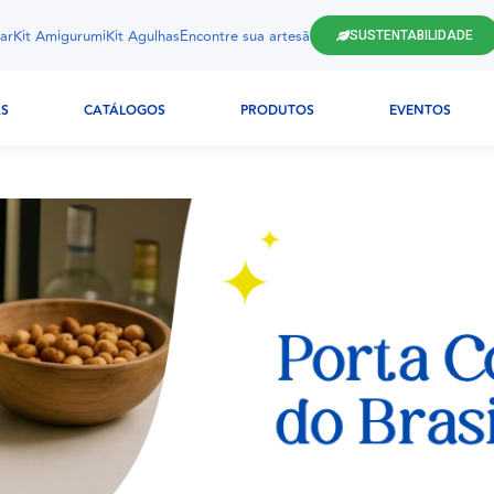
ar
Kit Amigurumi
Kit Agulhas
Encontre sua artesã
SUSTENTABILIDADE
AS
CATÁLOGOS
PRODUTOS
EVENTOS