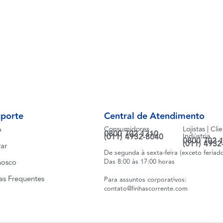
uporte
Central de Atendimento
o
Consumidores
Lojistas | Cli
0800 702 1310
(011) 4932-8040
Indústria
0800 702 
(011) 4932
ar
De segunda à sexta-feira (exceto feriad
nosco
Das 8:00 às 17:00 horas
as Frequentes
Para assuntos corporativos:
contato@linhascorrente.com