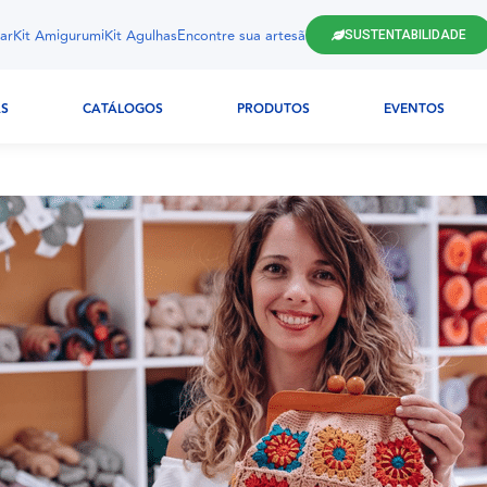
ar
Kit Amigurumi
Kit Agulhas
Encontre sua artesã
SUSTENTABILIDADE
AS
CATÁLOGOS
PRODUTOS
EVENTOS