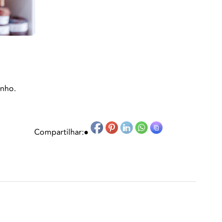
inho.
Compartilhar:
●