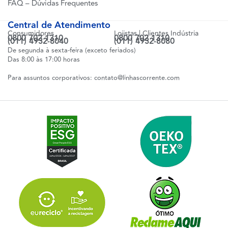
FAQ – Dúvidas Frequentes
Central de Atendimento
Consumidores
Lojistas | Clientes Indústria
0800 702 1310
0800 702 1310
(011) 4932-8040
(011) 4932-8080
De segunda à sexta-feira (exceto feriados)
Das 8:00 às 17:00 horas
Para assuntos corporativos:
contato@linhascorrente.com