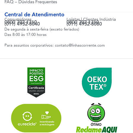
FAQ – Dúvidas Frequentes
Central de Atendimento
Consumidores
Lojistas | Clientes Indústria
0800 702 1310
0800 702 1310
(011) 4932-8040
(011) 4932-8080
De segunda à sexta-feira (exceto feriados)
Das 8:00 às 17:00 horas
Para assuntos corporativos:
contato@linhascorrente.com