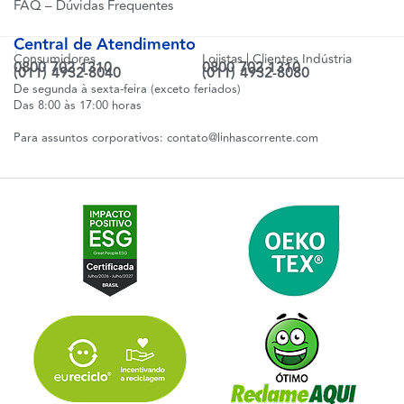
FAQ – Dúvidas Frequentes
Central de Atendimento
Consumidores
Lojistas | Clientes Indústria
0800 702 1310
0800 702 1310
(011) 4932-8040
(011) 4932-8080
De segunda à sexta-feira (exceto feriados)
Das 8:00 às 17:00 horas
Para assuntos corporativos:
contato@linhascorrente.com