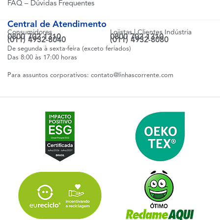
FAQ – Dúvidas Frequentes
Central de Atendimento
Consumidores
Lojistas | Clientes Indústria
0800 702 1310
0800 702 1310
(011) 4932-8040
(011) 4932-8080
De segunda à sexta-feira (exceto feriados)
Das 8:00 às 17:00 horas
Para assuntos corporativos:
contato@linhascorrente.com