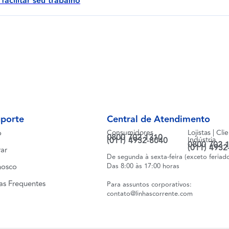
acilitar seu trabalho
uporte
Central de Atendimento
o
Consumidores
Lojistas | Cli
0800 702 1310
(011) 4932-8040
Indústria
0800 702 
(011) 4932
ar
De segunda à sexta-feira (exceto feriad
nosco
Das 8:00 às 17:00 horas
as Frequentes
Para assuntos corporativos:
contato@linhascorrente.com