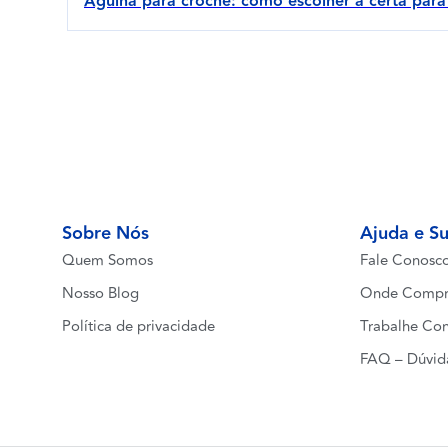
Agulha para crochê: como escolher a certa para f
Sobre Nós
Ajuda e S
Quem Somos
Fale Conosc
Nosso Blog
Onde Compr
Política de privacidade
Trabalhe Co
FAQ – Dúvid