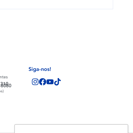
Siga-nos!
entes
1310
-8080
os)