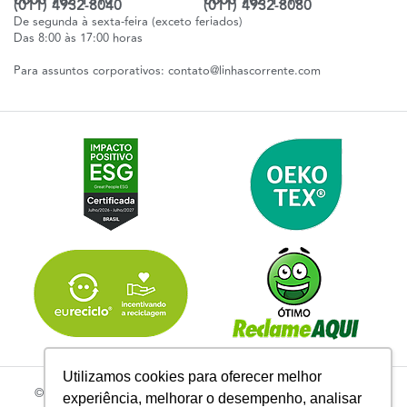
0800 702 1310
0800 702 1310
(011) 4932-8040
(011) 4932-8080
De segunda à sexta-feira (exceto feriados)
Das 8:00 às 17:00 horas
Para assuntos corporativos:
contato@linhascorrente.com
Utilizamos cookies para oferecer melhor
© 2026 | Todos os Direitos Reservados Linhas Corrente - CNPJ
experiência, melhorar o desempenho, analisar