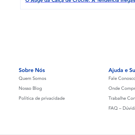
O Auge da Calça de Crochê: A Tendência Inegá
Sobre Nós
Ajuda e S
Quem Somos
Fale Conosc
Nosso Blog
Onde Compr
Política de privacidade
Trabalhe Co
FAQ – Dúvid