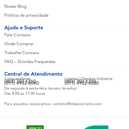
Nosso Blog
Política de privacidade
Ajuda e Suporte
Fale Conosco
Onde Comprar
Trabalhe Conosco
FAQ – Dúvidas Frequentes
Central de Atendimento
Consumidores
Lojistas | Clientes Indústria
0800 702 1310
0800 702 1310
(011) 4932-8040
(011) 4932-8080
De segunda à sexta-feira (exceto feriados)
Das 8:00 às 17:00 horas
Para assuntos corporativos:
contato@linhascorrente.com