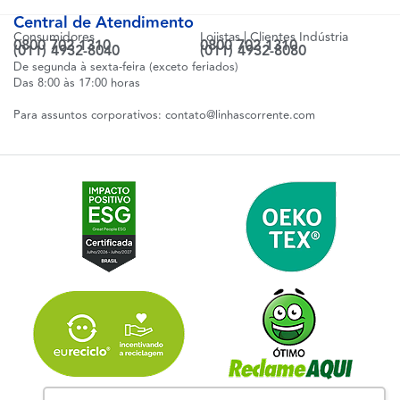
Central de Atendimento
Consumidores
Lojistas | Clientes Indústria
0800 702 1310
0800 702 1310
(011) 4932-8040
(011) 4932-8080
De segunda à sexta-feira (exceto feriados)
Das 8:00 às 17:00 horas
Para assuntos corporativos:
contato@linhascorrente.com