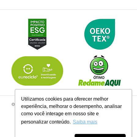
Utilizamos cookies para oferecer melhor
© 2026 | Todos os Direitos Reservados Linhas Corrente - CNPJ
experiência, melhorar o desempenho, analisar
61.148.052/0001-02
como você interage em nosso site e
R. do Manifesto, 705 - Ipiranga, São Paulo - SP, 04209-000
personalizar conteúdo.
Saiba mais