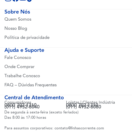
Sobre Nós
Quem Somos
Nosso Blog
Política de privacidade
Ajuda e Suporte
Fale Conosco
Onde Comprar
Trabalhe Conosco
FAQ – Dúvidas Frequentes
Central de Atendimento
Consumidores
Lojistas | Clientes Indústria
0800 702 1310
0800 702 1310
(011) 4932-8040
(011) 4932-8080
De segunda à sexta-feira (exceto feriados)
Das 8:00 às 17:00 horas
Para assuntos corporativos:
contato@linhascorrente.com