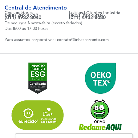
Central de Atendimento
Consumidores
Lojistas | Clientes Indústria
0800 702 1310
0800 702 1310
(011) 4932-8040
(011) 4932-8080
De segunda à sexta-feira (exceto feriados)
Das 8:00 às 17:00 horas
Para assuntos corporativos:
contato@linhascorrente.com