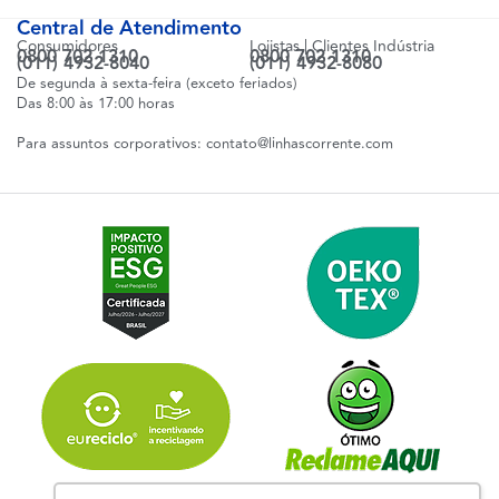
Central de Atendimento
Consumidores
Lojistas | Clientes Indústria
0800 702 1310
0800 702 1310
(011) 4932-8040
(011) 4932-8080
De segunda à sexta-feira (exceto feriados)
Das 8:00 às 17:00 horas
Para assuntos corporativos:
contato@linhascorrente.com