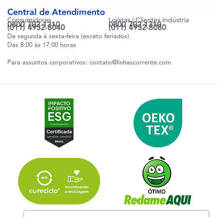
Central de Atendimento
Consumidores
Lojistas | Clientes Indústria
0800 702 1310
0800 702 1310
(011) 4932-8040
(011) 4932-8080
De segunda à sexta-feira (exceto feriados)
Das 8:00 às 17:00 horas
Para assuntos corporativos:
contato@linhascorrente.com