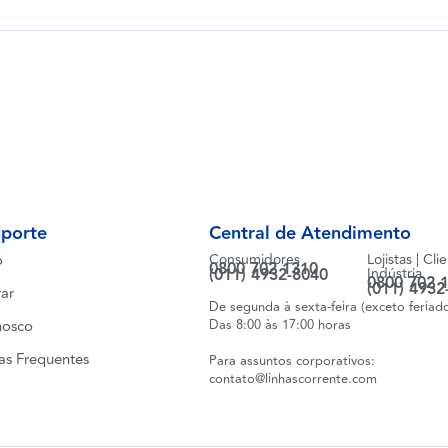
uporte
Central de Atendimento
o
Consumidores
Lojistas | Cli
0800 702 1310
(011) 4932-8040
Indústria
0800 702 
(011) 4932
ar
De segunda à sexta-feira (exceto feriad
nosco
Das 8:00 às 17:00 horas
as Frequentes
Para assuntos corporativos:
contato@linhascorrente.com