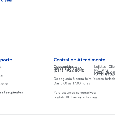
díveis
uporte
Central de Atendimento
o
Consumidores
Lojistas | Cli
0800 702 1310
(011) 4932-8040
Indústria
0800 702 
(011) 4932
ar
De segunda à sexta-feira (exceto feriad
nosco
Das 8:00 às 17:00 horas
as Frequentes
Para assuntos corporativos:
contato@linhascorrente.com