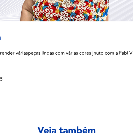
a
render váriaspeças lindas com várias cores jnuto com a Fabi V
25
Veja também