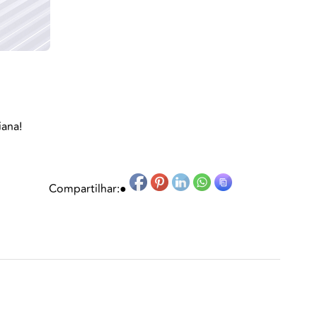
iana!
Compartilhar:
●