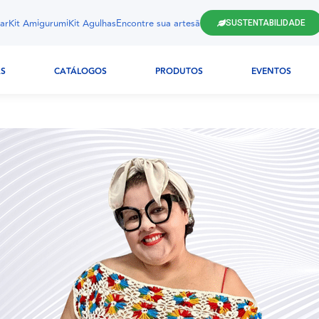
ar
Kit Amigurumi
Kit Agulhas
Encontre sua artesã
SUSTENTABILIDADE
AS
CATÁLOGOS
PRODUTOS
EVENTOS