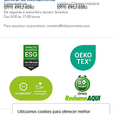
Consumidores
Lojistas | Clientes Indústria
0800 702 1310
0800 702 1310
(011) 4932-8040
(011) 4932-8080
De segunda à sexta-feira (exceto feriados)
Das 8:00 às 17:00 horas
Para assuntos corporativos:
contato@linhascorrente.com
Utilizamos cookies para oferecer melhor