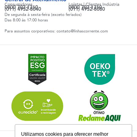
Consumidores
Lojistas | Clientes Indústria
0800 702 1310
0800 702 1310
(011) 4932-8040
(011) 4932-8080
De segunda à sexta-feira (exceto feriados)
Das 8:00 às 17:00 horas
Para assuntos corporativos:
contato@linhascorrente.com
Utilizamos cookies para oferecer melhor