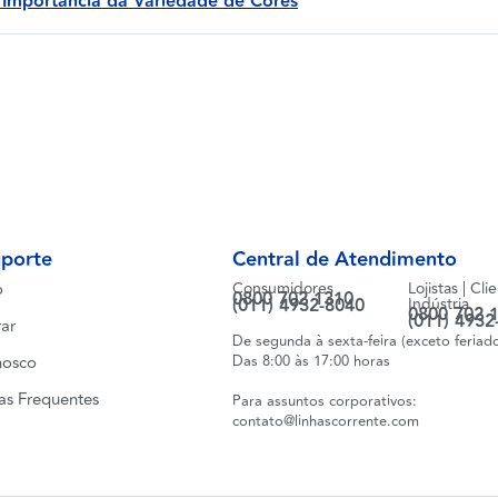
 A Importância da Variedade de Cores
uporte
Central de Atendimento
o
Consumidores
Lojistas | Cli
0800 702 1310
(011) 4932-8040
Indústria
0800 702 
(011) 4932
ar
De segunda à sexta-feira (exceto feriad
nosco
Das 8:00 às 17:00 horas
as Frequentes
Para assuntos corporativos:
contato@linhascorrente.com