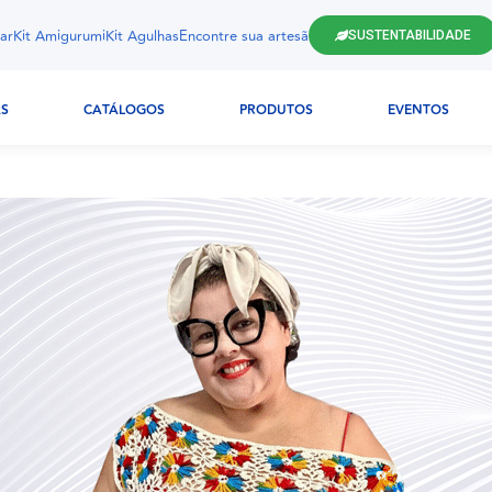
ar
Kit Amigurumi
Kit Agulhas
Encontre sua artesã
SUSTENTABILIDADE
AS
CATÁLOGOS
PRODUTOS
EVENTOS