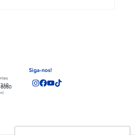
Siga-nos!
entes
1310
-8080
os)