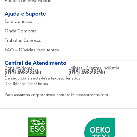
Política de privacidade
Ajuda e Suporte
Fale Conosco
Onde Comprar
Trabalhe Conosco
FAQ – Dúvidas Frequentes
Central de Atendimento
Consumidores
Lojistas | Clientes Indústria
0800 702 1310
0800 702 1310
(011) 4932-8040
(011) 4932-8080
De segunda à sexta-feira (exceto feriados)
Das 8:00 às 17:00 horas
Para assuntos corporativos:
contato@linhascorrente.com