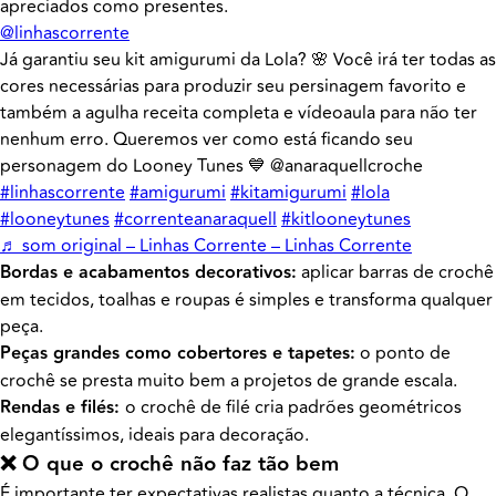
apreciados como presentes.
@linhascorrente
Já garantiu seu kit amigurumi da Lola? 🌸 Você irá ter todas as
cores necessárias para produzir seu persinagem favorito e
também a agulha receita completa e vídeoaula para não ter
nenhum erro. Queremos ver como está ficando seu
personagem do Looney Tunes 💙 @anaraquellcroche
#linhascorrente
#amigurumi
#kitamigurumi
#lola
#looneytunes
#correnteanaraquell
#kitlooneytunes
♬ som original – Linhas Corrente – Linhas Corrente
Bordas e acabamentos decorativos:
aplicar barras de crochê
em tecidos, toalhas e roupas é simples e transforma qualquer
peça.
Peças grandes como cobertores e tapetes:
o ponto de
crochê se presta muito bem a projetos de grande escala.
Rendas e filés:
o crochê de filé cria padrões geométricos
elegantíssimos, ideais para decoração.
❌ O que o crochê não faz tão bem
É importante ter expectativas realistas quanto a técnica. O