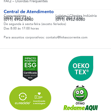
FAQ – Dúvidas Frequentes
Central de Atendimento
Consumidores
Lojistas | Clientes Indústria
0800 702 1310
0800 702 1310
(011) 4932-8040
(011) 4932-8080
De segunda à sexta-feira (exceto feriados)
Das 8:00 às 17:00 horas
Para assuntos corporativos:
contato@linhascorrente.com