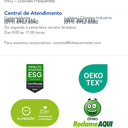
FAQ – Dúvidas Frequentes
Central de Atendimento
Consumidores
Lojistas | Clientes Indústria
0800 702 1310
0800 702 1310
(011) 4932-8040
(011) 4932-8080
De segunda à sexta-feira (exceto feriados)
Das 8:00 às 17:00 horas
Para assuntos corporativos:
contato@linhascorrente.com