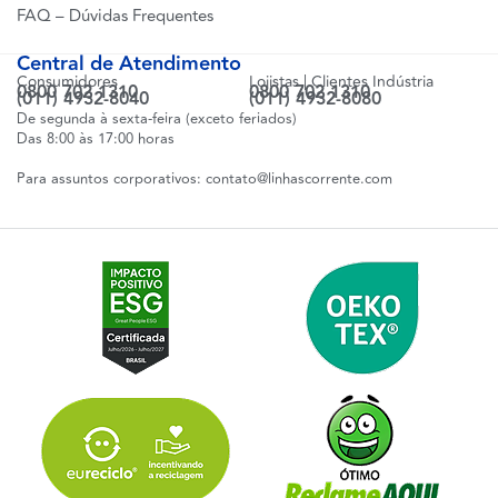
FAQ – Dúvidas Frequentes
Central de Atendimento
Consumidores
Lojistas | Clientes Indústria
0800 702 1310
0800 702 1310
(011) 4932-8040
(011) 4932-8080
De segunda à sexta-feira (exceto feriados)
Das 8:00 às 17:00 horas
Para assuntos corporativos:
contato@linhascorrente.com