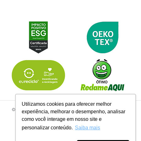
Utilizamos cookies para oferecer melhor
© 2026 | Todos os Direitos Reservados Linhas Corrente - CNPJ
experiência, melhorar o desempenho, analisar
61.148.052/0001-02
como você interage em nosso site e
R. do Manifesto, 705 - Ipiranga, São Paulo - SP, 04209-000
personalizar conteúdo.
Saiba mais