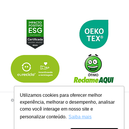
Utilizamos cookies para oferecer melhor
© 2026 | Todos os Direitos Reservados Linhas Corrente - CNPJ
experiência, melhorar o desempenho, analisar
61.148.052/0001-02
como você interage em nosso site e
R. do Manifesto, 705 - Ipiranga, São Paulo - SP, 04209-000
personalizar conteúdo.
Saiba mais