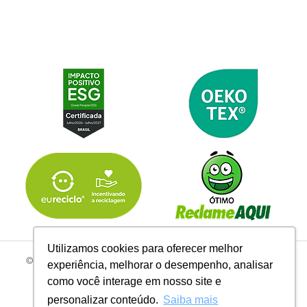
Utilizamos cookies para oferecer melhor
© 2026 | Todos os Direitos Reservados Linhas Corrente - CNPJ
experiência, melhorar o desempenho, analisar
61.148.052/0001-02
como você interage em nosso site e
R. do Manifesto, 705 - Ipiranga, São Paulo - SP, 04209-000
personalizar conteúdo.
Saiba mais