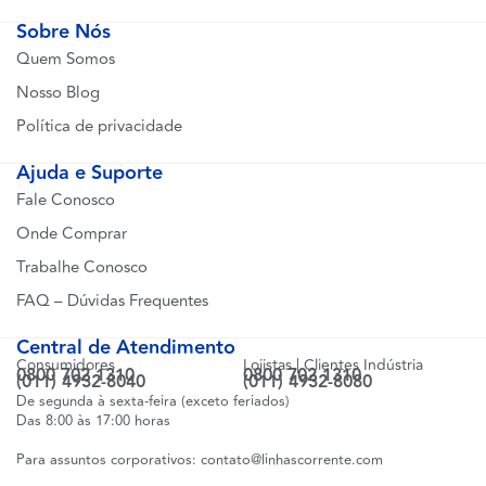
Sobre Nós
Quem Somos
Nosso Blog
Política de privacidade
Ajuda e Suporte
Fale Conosco
Onde Comprar
Trabalhe Conosco
FAQ – Dúvidas Frequentes
Central de Atendimento
Consumidores
Lojistas | Clientes Indústria
0800 702 1310
0800 702 1310
(011) 4932-8040
(011) 4932-8080
De segunda à sexta-feira (exceto feriados)
Das 8:00 às 17:00 horas
Para assuntos corporativos:
contato@linhascorrente.com