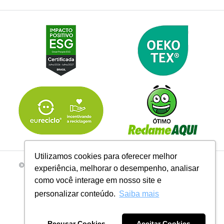
Utilizamos cookies para oferecer melhor
© 2026 | Todos os Direitos Reservados Linhas Corrente - CNPJ
experiência, melhorar o desempenho, analisar
61.148.052/0001-02
como você interage em nosso site e
R. do Manifesto, 705 - Ipiranga, São Paulo - SP, 04209-000
personalizar conteúdo.
Saiba mais
Recusar Cookies
Aceitar Cookies