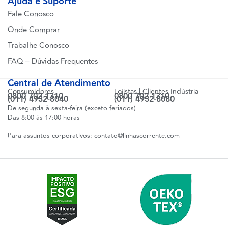
Ajuda e Suporte
Fale Conosco
Onde Comprar
Trabalhe Conosco
FAQ – Dúvidas Frequentes
Central de Atendimento
Consumidores
Lojistas | Clientes Indústria
0800 702 1310
0800 702 1310
(011) 4932-8040
(011) 4932-8080
De segunda à sexta-feira (exceto feriados)
Das 8:00 às 17:00 horas
Para assuntos corporativos:
contato@linhascorrente.com