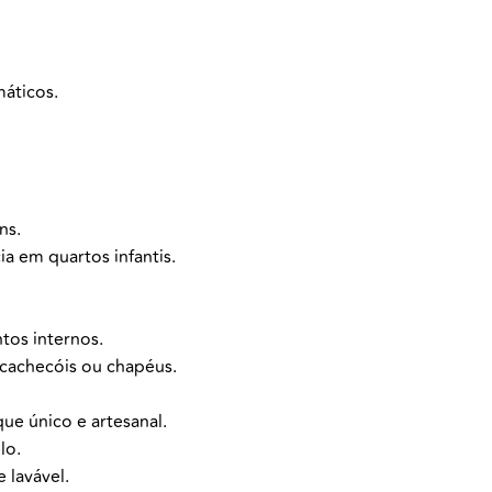
máticos.
ns.
a em quartos infantis.
tos internos.
 cachecóis ou chapéus.
e único e artesanal.
lo.
 lavável.