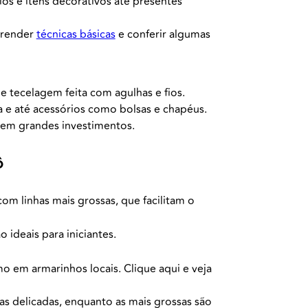
ios e itens decorativos até presentes
prender
técnicas básicas
e conferir algumas
de tecelagem feita com agulhas e fios.
sa e até acessórios como bolsas e chapéus.
e sem grandes investimentos.
ô
om linhas mais grossas, que facilitam o
ideais para iniciantes.
o em armarinhos locais. Clique aqui e veja
eças delicadas, enquanto as mais grossas são