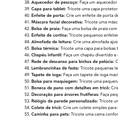
Aquecedor de pescoço:
Faça um aquecedor de
Capa para tablet:
Tricote uma capa protetora
Enfeite de porta:
Crie um enfeite de porta de
Máscara facial decorativa:
Tricote uma máscar
Bolsa de praia:
Faça uma bolsa de praia com l
Enfeite de cortina:
Tricote pequenos enfeites
Almofada de leitura:
Crie uma almofada ajustá
Bolsa térmica:
Tricote uma capa para bolsas t
Chapéu infantil:
Faça um chapéu divertido e 
Rede de descanso para bichos de pelúcia:
C
Lembrancinhas de festa:
Tricote pequenas l
Tapete de ioga:
Faça um tapete de ioga maci
Bolsa para maquiagem:
Tricote uma pequena
Boneca de pano com detalhes em tricô:
Cri
Decoração para árvores frutíferas:
Faça pequ
Relógio de parede personalizado:
Tricote u
Colete de tricô:
Crie um colete simples para 
Caminha para pets:
Tricote uma cama confort