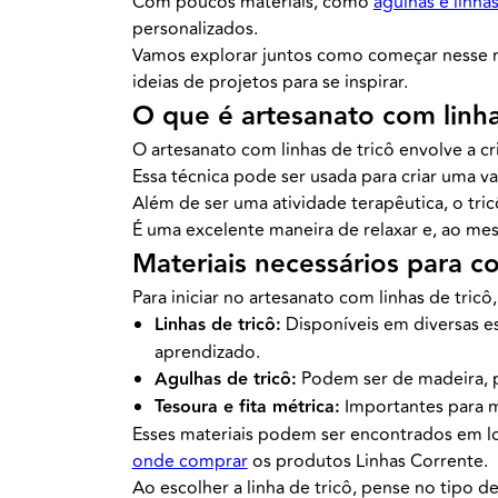
Com poucos materiais, como
agulhas e linha
personalizados.
Vamos explorar juntos como começar nesse mu
ideias de projetos para se inspirar.
O que é artesanato com linha
O artesanato com linhas de tricô envolve a cr
Essa técnica pode ser usada para criar uma v
Além de ser uma atividade terapêutica, o tric
É uma excelente maneira de relaxar e, ao me
Materiais necessários para c
Para iniciar no artesanato com linhas de tricô
Linhas de tricô:
Disponíveis em diversas es
aprendizado.
Agulhas de tricô:
Podem ser de madeira, p
Tesoura e fita métrica:
Importantes para me
Esses materiais podem ser encontrados em loj
onde comprar
os produtos Linhas Corrente.
Ao escolher a linha de tricô, pense no tipo de