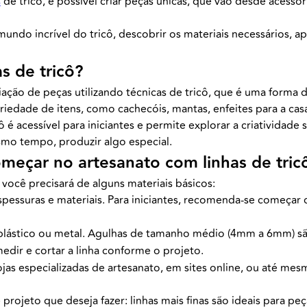
s
de tricô, é possível criar peças únicas, que vão desde acessór
ndo incrível do tricô, descobrir os materiais necessários, a
s de tricô?
iação de peças utilizando técnicas de tricô, que é uma forma 
ariedade de itens, como cachecóis, mantas, enfeites para a ca
ô é acessível para iniciantes e permite explorar a criatividad
smo tempo, produzir algo especial.
omeçar no artesanato com linhas de tric
, você precisará de alguns materiais básicos:
pessuras e materiais. Para iniciantes, recomenda-se começar c
lástico ou metal. Agulhas de tamanho médio (4mm a 6mm) são 
dir e cortar a linha conforme o projeto.
as especializadas de artesanato, em sites online, ou até mesm
 projeto que deseja fazer: linhas mais finas são ideais para p