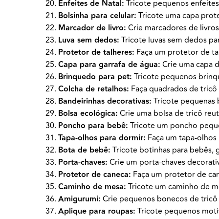
Enfeites de Natal:
Tricote pequenos enfeites 
Bolsinha para celular:
Tricote uma capa prote
Marcador de livro:
Crie marcadores de livros
Luva sem dedos:
Tricote luvas sem dedos pa
Protetor de talheres:
Faça um protetor de tal
Capa para garrafa de água:
Crie uma capa de
Brinquedo para pet:
Tricote pequenos brinqu
Colcha de retalhos:
Faça quadrados de tricô e
Bandeirinhas decorativas:
Tricote pequenas b
Bolsa ecológica:
Crie uma bolsa de tricô reuti
Poncho para bebê:
Tricote um poncho pequen
Tapa-olhos para dormir:
Faça um tapa-olhos m
Bota de bebê:
Tricote botinhas para bebês, 
Porta-chaves:
Crie um porta-chaves decorativo
Protetor de caneca:
Faça um protetor de can
Caminho de mesa:
Tricote um caminho de mes
Amigurumi:
Crie pequenos bonecos de tricô 
Aplique para roupas:
Tricote pequenos motiv