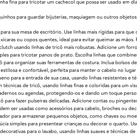
nha fina para tricotar um cachecol que possa ser usado em dia
inhos para guardar bijuterias, maquiagem ou outros objetos.
para sua mesa de escritório. Use linhas mais rígidas para que
xícaras ou copos quentes, ideal para evitar queimar as mãos.
utch usando linhas de tricô mais robustas. Adicione um forro 
les para tricotar panos de prato. Escolha linhas que combine
ô para organizar suas ferramentas de costura. Inclua bolsos d
estilosa e confortável, perfeita para manter o cabelo no lugar
no para a entrada de sua casa, usando linhas resistentes e t
 técnicas de tricô, usando linhas finas e coloridas para um vis
cadernos ou agendas, protegendo-os e dando um toque person
cô para fazer pulseiras delicadas. Adicione contas ou pingente
dem ser usadas como acessórios para cabelo, broches ou dec
zador para armazenar pequenos objetos, como chaves ou moed
cia simples para presentear crianças ou decorar o quarto. Use
decorativas para o lavabo, usando linhas suaves e técnicas de