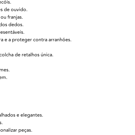
cóis.
es de ouvido.
ou franjas.
 dos dedos.
esentáveis.
a e a proteger contra arranhões.
colcha de retalhos única.
rmes.
gem.
lhados e elegantes.
s.
onalizar peças.