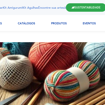
ar
Kit Amigurumi
Kit Agulhas
Encontre sua artesã
SUSTENTABILIDADE
AS
CATÁLOGOS
PRODUTOS
EVENTOS