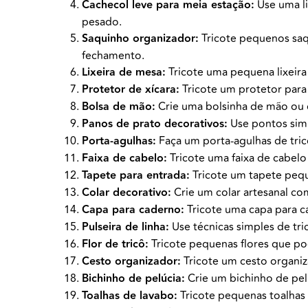
Cachecol leve para meia estação:
Use uma li
pesado.
Saquinho organizador:
Tricote pequenos saqu
fechamento.
Lixeira de mesa:
Tricote uma pequena lixeira 
Protetor de xícara:
Tricote um protetor para 
Bolsa de mão:
Crie uma bolsinha de mão ou cl
Panos de prato decorativos:
Use pontos simp
Porta-agulhas:
Faça um porta-agulhas de tric
Faixa de cabelo:
Tricote uma faixa de cabelo 
Tapete para entrada:
Tricote um tapete peque
Colar decorativo:
Crie um colar artesanal com
Capa para caderno:
Tricote uma capa para 
Pulseira de linha:
Use técnicas simples de tri
Flor de tricô:
Tricote pequenas flores que po
Cesto organizador:
Tricote um cesto organi
Bichinho de pelúcia:
Crie um bichinho de pelú
Toalhas de lavabo:
Tricote pequenas toalhas 