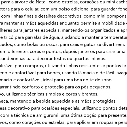
para a árvore de Natal, como estrelas, corações ou mini cache
tora para o celular, com um bolso adicional para guardar fon
 com linhas finas e detalhes decorativos, como mini pompons 
ra manter as mãos aquecidas enquanto permite a mobilidade
heres para jantares especiais, mantendo-os organizados e apr
 tricô para garrafas de água, ajudando a manter a temperatur
edos, como bolas ou ossos, para cães e gatos se divertirem.
m diferentes cores e pontos, depois junte-os para criar uma 
andeirinhas para decorar festas ou quartos infantis.
lizável para compras, utilizando linhas resistentes e pontos fi
o e confortável para bebês, usando lã macia e de fácil lava
acio e confortável, ideal para uma boa noite de sono.
garantindo conforto e proteção para os pés pequenos.
, utilizando técnicas simples e cores vibrantes.
eca, mantendo a bebida aquecida e as mãos protegidas.
a decorativo para ocasiões especiais, utilizando pontos deta
com a técnica de amigurumi, uma ótima opção para presente
os, como corações ou estrelas, para aplicar em roupas e pers