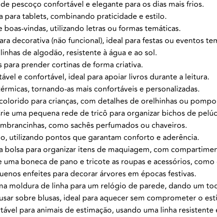
 pescoço confortável e elegante para os dias mais frios.
 para tablets, combinando praticidade e estilo.
 boas-vindas, utilizando letras ou formas temáticas.
a decorativa (não funcional), ideal para festas ou eventos te
inhas de algodão, resistente à água e ao sol.
 para prender cortinas de forma criativa.
vel e confortável, ideal para apoiar livros durante a leitura.
érmicas, tornando-as mais confortáveis e personalizadas.
colorido para crianças, com detalhes de orelhinhas ou pompo
rie uma pequena rede de tricô para organizar bichos de pelúci
embrancinhas, como sachês perfumados ou chaveiros.
o, utilizando pontos que garantam conforto e aderência.
 bolsa para organizar itens de maquiagem, com compartimen
e uma boneca de pano e tricote as roupas e acessórios, como
enos enfeites para decorar árvores em épocas festivas.
ma moldura de linha para um relógio de parede, dando um toqu
usar sobre blusas, ideal para aquecer sem comprometer o esti
ável para animais de estimação, usando uma linha resistente e