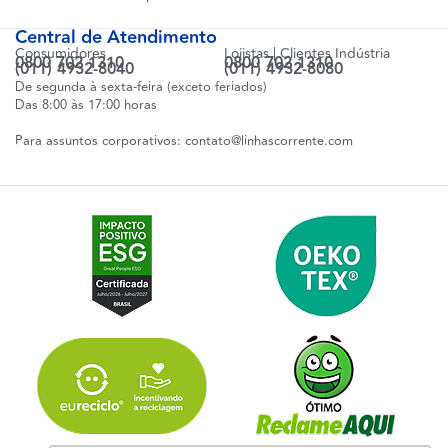
Central de Atendimento
Consumidores
Lojistas | Clientes Indústria
0800 702 1310
0800 702 1310
(011) 4932-8040
(011) 4932-8080
De segunda à sexta-feira (exceto feriados)
Das 8:00 às 17:00 horas
Para assuntos corporativos:
contato@linhascorrente.com