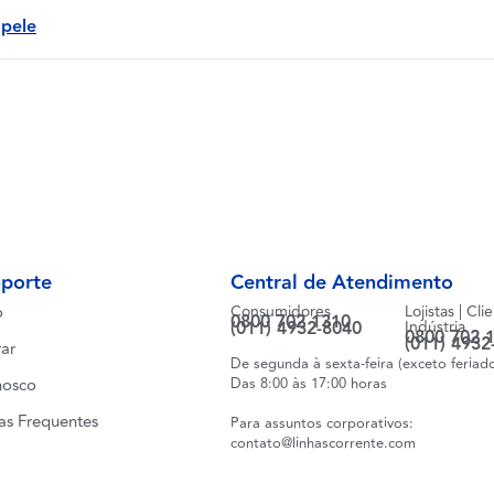
 pele
uporte
Central de Atendimento
o
Consumidores
Lojistas | Cli
0800 702 1310
(011) 4932-8040
Indústria
0800 702 
(011) 4932
ar
De segunda à sexta-feira (exceto feriad
nosco
Das 8:00 às 17:00 horas
as Frequentes
Para assuntos corporativos:
contato@linhascorrente.com