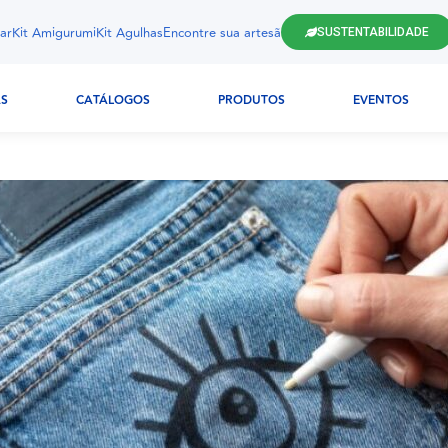
ar
Kit Amigurumi
Kit Agulhas
Encontre sua artesã
SUSTENTABILIDADE
AS
CATÁLOGOS
PRODUTOS
EVENTOS