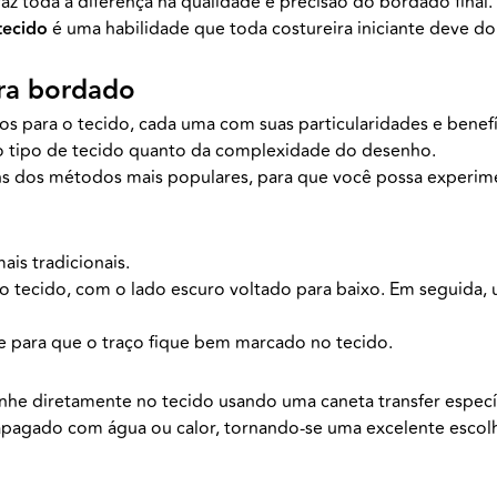
faz toda a diferença na qualidade e precisão do bordado final.
tecido
é uma habilidade que toda costureira iniciante deve do
ra bordado
hos para o tecido, cada uma com suas particularidades e benef
o tipo de tecido quanto da complexidade do desenho.
ns dos métodos mais populares, para que você possa experime
is tradicionais.
 tecido, com o lado escuro voltado para baixo. Em seguida, u
me para que o traço fique bem marcado no tecido.
senhe diretamente no tecido usando uma caneta transfer espec
apagado com água ou calor, tornando-se uma excelente escol