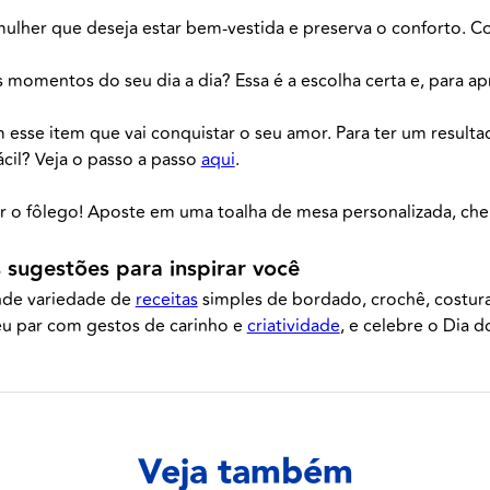
her que deseja estar bem-vestida e preserva o conforto. Conf
omentos do seu dia a dia? Essa é a escolha certa e, para apr
sse item que vai conquistar o seu amor. Para ter um resultado 
ácil? Veja o passo a passo
aqui
.
r o fôlego! Aposte em uma toalha de mesa personalizada, cheia 
 sugestões para inspirar você
nde variedade de
receitas
simples de bordado, crochê, costura e
seu par com gestos de carinho e
criatividade
, e celebre o Dia
Veja também