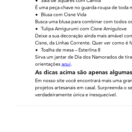
Saia de Squares com Camila
É uma peça-chave no guarda-roupa de toda mul
Blusa com Cisne Vida
Busca uma blusa para combinar com todos os m
Tulipa Amigurumi com Cisne Amigulove
Deixe a sua decoração ainda mais amável com e
Cisne, da Linhas Corrente. Quer ver como é f
Toalha de mesa – Esterlina 8
Sirva um jantar de Dia dos Namorados de tira
orientações
aqui
.
As dicas acima são apenas algumas
Em nosso site você encontrará mais uma gra
projetos artesanais em casal. Surpreenda o 
verdadeiramente única e inesquecível.