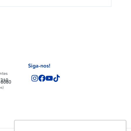
Siga-nos!
entes
1310
-8080
os)