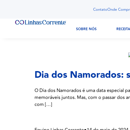
Contato
Onde Compr
SOBRE NÓS
RECEIT
Dia dos Namorados: s
O Dia dos Namorados é uma data especial pa
memoráveis juntos. Mas, com o passar dos ano
com […]
Equipe Linhas Corrente
●
14 de maio de 2024