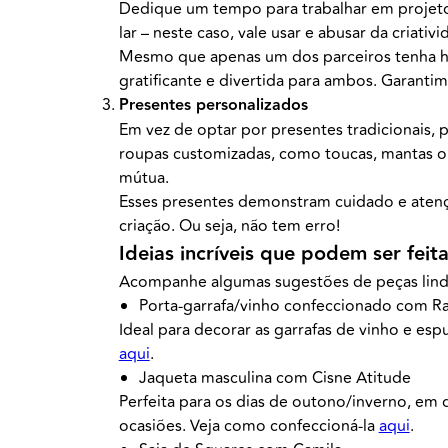
Dedique um tempo para trabalhar em projetos 
lar – neste caso, vale usar e abusar da criativi
Mesmo que apenas um dos parceiros tenha hab
gratificante e divertida para ambos. Garanti
Presentes personalizados
Em vez de optar por presentes tradicionais,
roupas customizadas, como toucas, mantas ou 
mútua.
Esses presentes demonstram cuidado e atenç
criação. Ou seja, não tem erro!
Ideias incríveis que podem ser fei
Acompanhe algumas sugestões de peças lindí
Porta-garrafa/vinho confeccionado com Ra
Ideal para decorar as garrafas de vinho e esp
aqui
.
Jaqueta masculina com Cisne Atitude
Perfeita para os dias de outono/inverno, em 
ocasiões. Veja como confeccioná-la
aqui
.