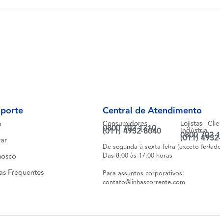
uporte
Central de Atendimento
o
Consumidores
Lojistas | Cli
0800 702 1310
(011) 4932-8040
Indústria
0800 702 
(011) 4932
ar
De segunda à sexta-feira (exceto feriad
nosco
Das 8:00 às 17:00 horas
as Frequentes
Para assuntos corporativos:
contato@linhascorrente.com