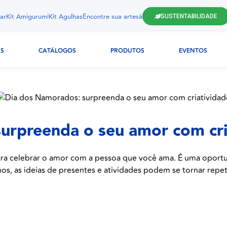
ar
Kit Amigurumi
Kit Agulhas
Encontre sua artesã
SUSTENTABILIDADE
AS
CATÁLOGOS
PRODUTOS
EVENTOS
urpreenda o seu amor com cri
ra celebrar o amor com a pessoa que você ama. É uma oportun
s, as ideias de presentes e atividades podem se tornar repeti