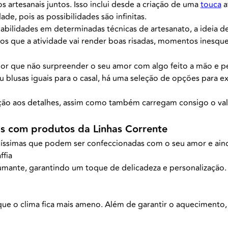
artesanais juntos. Isso inclui desde a criação de uma
touca
a
dade, pois as possibilidades são infinitas.
ilidades em determinadas técnicas de artesanato, a ideia de
mos que a atividade vai render boas risadas, momentos inesquec
 por que não surpreender o seu amor com algo feito a mão e 
blusas iguais para o casal, há uma seleção de opções para ex
ão aos detalhes, assim como também carregam consigo o val
tas com produtos da Linhas Corrente
ssimas que podem ser confeccionadas com o seu amor e aind
ffia
umante, garantindo um toque de delicadeza e personalização. Pa
que o clima fica mais ameno. Além de garantir o aquecimento, 