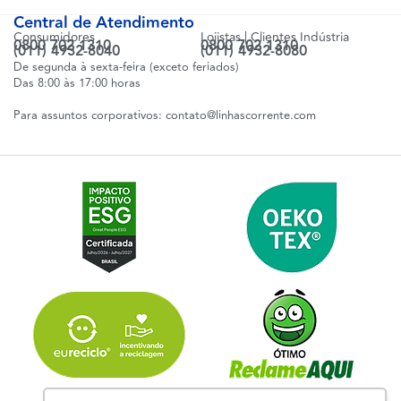
Central de Atendimento
Consumidores
Lojistas | Clientes Indústria
0800 702 1310
0800 702 1310
(011) 4932-8040
(011) 4932-8080
De segunda à sexta-feira (exceto feriados)
Das 8:00 às 17:00 horas
Para assuntos corporativos:
contato@linhascorrente.com